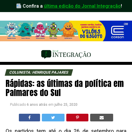
Confira a
última edição do Jornal Integração
!
COLUNISTA: HENRIQUE PAJARES
Rápidas: as últimas da política em
Palmares do Sul
Publicado
6 anos atrás
em
julho 25, 2020
Os partidos tem até o dia 26 de setembro para