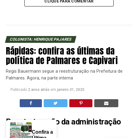
CLIQUE PARA COMENTAR
COLUNISTA: HENRIQUE PAJARES
Rápidas: confira as últimas da
política de Palmares e Capivari
Regis Bauermann segue a reestruturação na Prefeitura de
Palmares. Agora, na parte interna
Publicado
2 anos atrás
em
janeiro 31, 2025
Reestruturação da administração
em Palmares
Confira a
Última