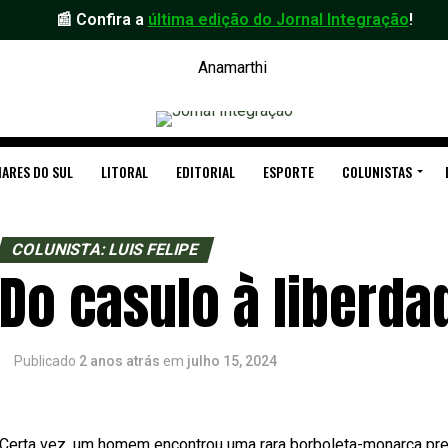
📰 Confira a
última edição do Jornal Integração
!
ARES DO SUL
LITORAL
EDITORIAL
ESPORTE
COLUNISTAS
COLUNISTA: LUIS FELIPE
Do casulo à liberda
Publicado
2 anos atrás
em
julho 15, 2024
Certa vez, um homem encontrou uma rara borboleta-monarca pres