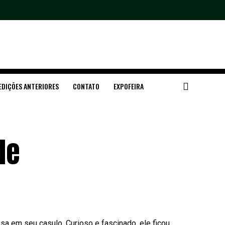
EDIÇÕES ANTERIORES
CONTATO
EXPOFEIRA
de
a em seu casulo. Curioso e fascinado, ele ficou