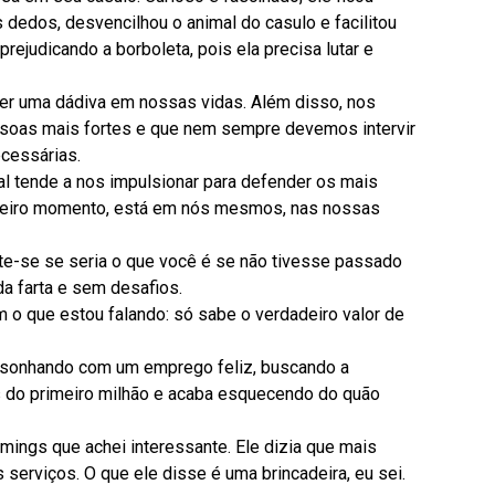
 dedos, desvencilhou o animal do casulo e facilitou
rejudicando a borboleta, pois ela precisa lutar e
er uma dádiva em nossas vidas. Além disso, nos
ssoas mais fortes e que nem sempre devemos intervir
ecessárias.
ural tende a nos impulsionar para defender os mais
imeiro momento, está em nós mesmos, nas nossas
nte-se se seria o que você é se não tivesse passado
da farta e sem desafios.
 o que estou falando: só sabe o verdadeiro valor de
, sonhando com um emprego feliz, buscando a
ás do primeiro milhão e acaba esquecendo do quão
mings que achei interessante. Ele dizia que mais
s serviços. O que ele disse é uma brincadeira, eu sei.