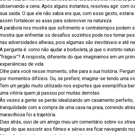
observando a cena. Após alguns instantes, resolveu agir: com os
sua saída. O que ele não sabia era que, com esse gesto, estaria p
assim fortalecer as asas para sobreviver na natureza.
A parábola nos mostra que sofrimento e contratempos podem s
mostra que enfrentar os desafios sozinhos pode nos tornar pe
nas adversidades alheias, pois algumas são inevitáveis e até n
A pergunta é: como não ajudar a borboleta, já que o instinto nat
“frágeis”? A resposta, diferente do que imaginamos em um pr
experiências de vida.
Olhe para você nesse momento, olhe para a sua história. Pergu
por momentos difíceis. Ou, se preferir, imagine-se tendo uma vi
Tem um jargão muito utilizado nos esportes que exemplifica bem
uma vitória quem já passou por muitas derrotas.
Às vezes a gente se perde idealizando um casamento perfeito
tranquilidade com a compra de uma casa na praia, correndo atr
maravilhosa foi a trajetória.
Dias atrás, ouvi de um amigo meu um comentário sobre os strea
legal do que assistir aos filmes e séries era ficar navegando no