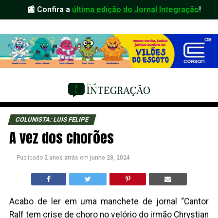
📰 Confira a
última edição do Jornal Integração
!
COLUNISTA: LUIS FELIPE
A vez dos chorões
Publicado
2 anos atrás
em
junho 28, 2024
Acabo de ler em uma manchete de jornal “Cantor
Ralf tem crise de choro no velório do irmão Chrystian