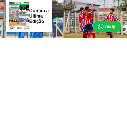
Confira a
Última
Edição
Olá
Napoli e Atlético brigam pela última vaga nas semifinais - Fotos: Digian
Machado
A última rodada da fase classificatória do
Campeonato Municipal de Capivari do Sul acontece
neste domingo, 31 de maio, no Campo Rubens
Oliveira, na Santa Rosa.