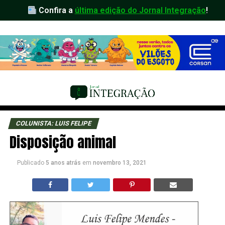
Confira a
última edição do Jornal Integração
!
COLUNISTA: LUIS FELIPE
Disposição animal
Publicado
5 anos atrás
em
novembro 13, 2021