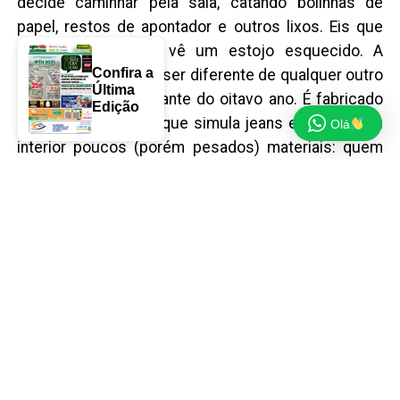
decide caminhar pela sala, catando bolinhas de
papel, restos de apontador e outros lixos. Eis que
numa das classes vê um estojo esquecido. A
Confira a
princípio não parece ser diferente de qualquer outro
Última
estojo de um estudante do oitavo ano. É fabricado
Edição
com algum material que simula jeans e tem no seu
Olá
interior poucos (porém pesados) materiais: quem
sabe duas ou três canetas, dois lápis, uma borracha
e um apontador de metal.