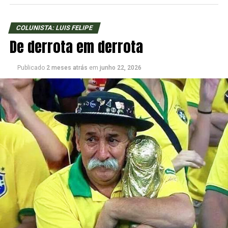
COLUNISTA: LUIS FELIPE
De derrota em derrota
Publicado
2 meses atrás
em
junho 22, 2026