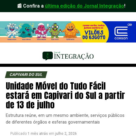
📰 Confira a
última edição do Jornal Integração
!
CAPIVARI DO SUL
Unidade Móvel do Tudo Fácil
estará em Capivari do Sul a partir
de 13 de julho
Estrutura reúne, em um mesmo ambiente, serviços públicos
de diferentes órgãos e esferas governamentais
Publicado
1 mês atrás
em
julho 2, 2026