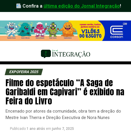
Confira a
última edição do Jornal Integração
!
EXPOFEIRA 2025
Filme do espetáculo “A Saga de
Garibaldi em Capivari” é exibido na
Feira do Livro
Encenado por atores da comunidade, obra tem a direção do
Mestre Ivan Therra e Direção Executiva de Nora Nunes
Publicado
1 ano atrás
em
junho 7, 2025