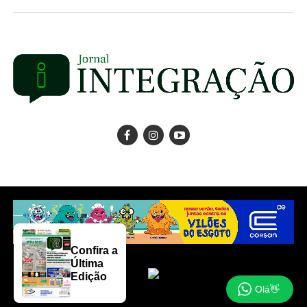
Confira a
Última
Edição
Olá👋
Copyright © 2025 Jornal Integração.