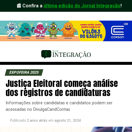
📰 Confira a
última edição do Jornal Integração
!
EXPOFEIRA 2025
Justiça Eleitoral começa análise
dos registros de candidaturas
Informações sobre candidatas e candidatos podem ser
acessadas no DivulgaCandContas
Publicado
2 anos atrás
em
agosto 21, 2024