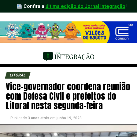
Confira a
última edição do Jornal Integração
!
LITORAL
Vice-governador coordena reunião
com Defesa Civil e prefeitos do
Litoral nesta segunda-feira
Publicado
3 anos atrás
em
junho 19, 2023