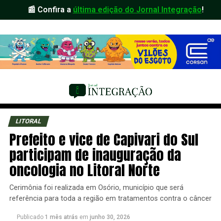
📰 Confira a
última edição do Jornal Integração
!
LITORAL
Prefeito e vice de Capivari do Sul
participam de inauguração da
oncologia no Litoral Norte
Cerimônia foi realizada em Osório, município que será
referência para toda a região em tratamentos contra o câncer
Publicado
1 mês atrás
em
junho 30, 2026