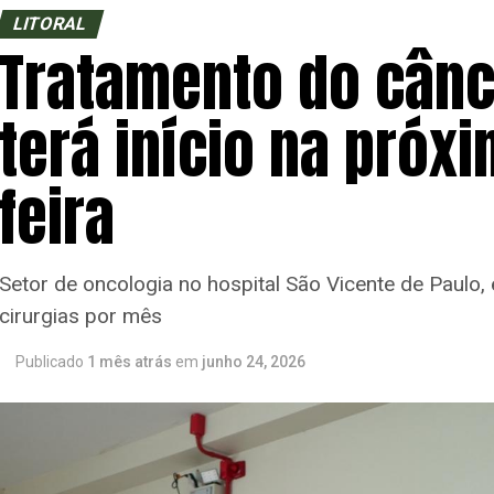
LITORAL
Tratamento do cânce
terá início na próx
feira
Setor de oncologia no hospital São Vicente de Paulo,
cirurgias por mês
Publicado
1 mês atrás
em
junho 24, 2026