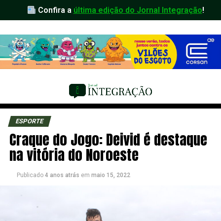
Confira a
última edição do Jornal Integração
!
ESPORTE
Craque do Jogo: Deivid é destaque
na vitória do Noroeste
Publicado
4 anos atrás
em
maio 15, 2022