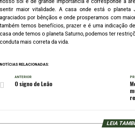
nosso sol é de grande importância e corresponde à ár
sentir maior vitalidade. A casa onde está o planeta
agraciados por bênçãos e onde prosperamos com maior 
também temos benefícios, prazer e é uma indicação d
casa onde temos o planeta Saturno, podemos ter restr
conduta mais correta da vida.
NOTÍCIAS RELACIONADAS:
ANTERIOR
PR
O signo de Leão
M
mu
re
LEIA TAM