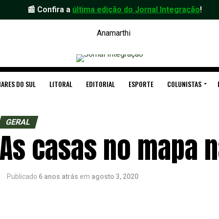
📰 Confira a
última edição do Jornal Integração
!
ARES DO SUL
LITORAL
EDITORIAL
ESPORTE
COLUNISTAS
GERAL
As casas no mapa n
Publicado
6 anos atrás
em
agosto 3, 2020