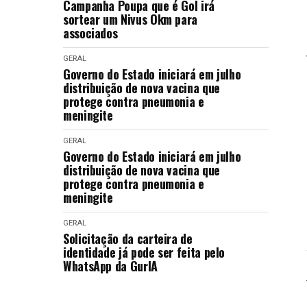
Campanha Poupa que é Gol irá
sortear um Nivus Okm para
associados
GERAL
Governo do Estado iniciará em julho
distribuição de nova vacina que
protege contra pneumonia e
meningite
GERAL
Governo do Estado iniciará em julho
distribuição de nova vacina que
protege contra pneumonia e
meningite
GERAL
Solicitação da carteira de
identidade já pode ser feita pelo
WhatsApp da GurIA