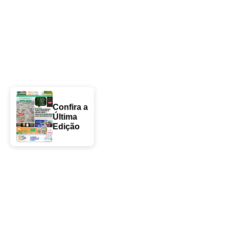
Confira a
Última
Edição