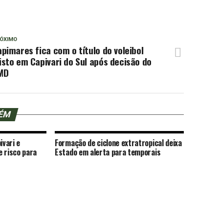
ÓXIMO
pimares fica com o título do voleibol
sto em Capivari do Sul após decisão do
MD
BÉM
ivari e
Formação de ciclone extratropical deixa
e risco para
Estado em alerta para temporais