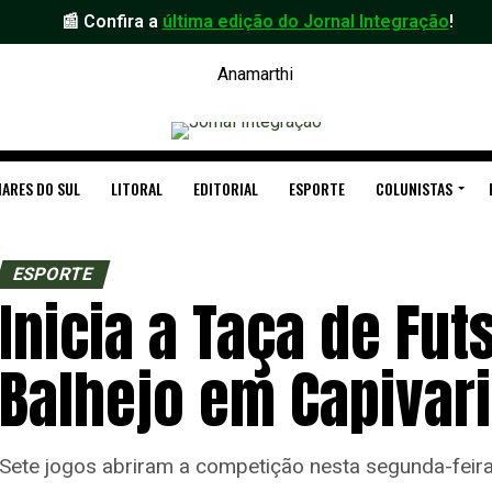
📰 Confira a
última edição do Jornal Integração
!
ARES DO SUL
LITORAL
EDITORIAL
ESPORTE
COLUNISTAS
ESPORTE
Inicia a Taça de Fut
Balhejo em Capivari
Sete jogos abriram a competição nesta segunda-feira