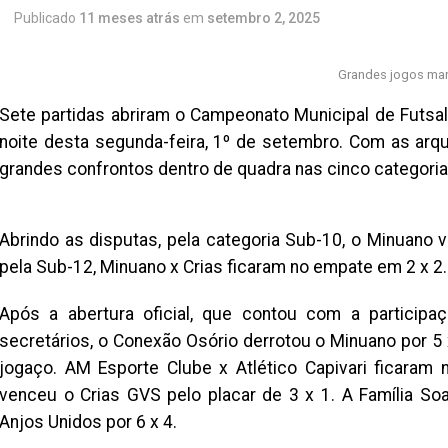
Publicado
11 meses atrás
em
setembro 2, 2025
Grandes jogos mar
Sete partidas abriram o Campeonato Municipal de Futsal
noite desta segunda-feira, 1º de setembro. Com as arq
grandes confrontos dentro de quadra nas cinco categoria
Abrindo as disputas, pela categoria Sub-10, o Minuano v
pela Sub-12, Minuano x Crias ficaram no empate em 2 x 2.
Após a abertura oficial, que contou com a participa
secretários, o Conexão Osório derrotou o Minuano por 5 
jogaço. AM Esporte Clube x Atlético Capivari ficaram
venceu o Crias GVS pelo placar de 3 x 1. A Família So
Anjos Unidos por 6 x 4.