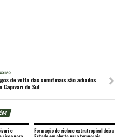
ÓXIMO
gos de volta das semifinais são adiados
 Capivari do Sul
BÉM
ivari e
Formação de ciclone extratropical deixa
e risco para
Estado em alerta para temporais