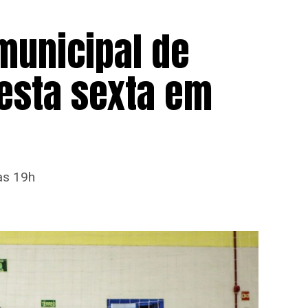
rmunicipal de
esta sexta em
das 19h