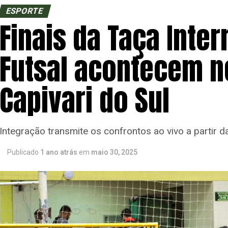
ESPORTE
Finais da Taça Inte
Futsal acontecem n
Capivari do Sul
Integração transmite os confrontos ao vivo a partir 
Publicado
1 ano atrás
em
maio 30, 2025