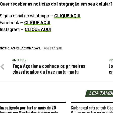
Quer receber as notícias do Integração em seu celular?
Siga o canal no whatsapp –
CLIQUE AQUI
Facebook –
CLIQUE AQUI
Instagram –
CLIQUE AQUI
NOTÍCIAS RELACIONADAS:
DESTAQUE
ANTERIOR
PR
Taça Açoriana conhece os primeiros
Jo
classificados da fase mata-mata
em
LEIA TAM
Investigado por furtar mais de 20
Ciclone extratropical: Cap
bovinos em Mostardas é preso pela
Palmares estão na área d