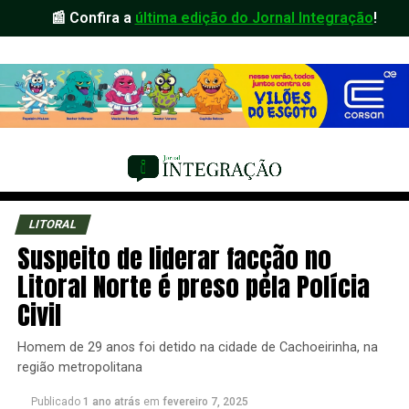
📰 Confira a
última edição do Jornal Integração
!
LITORAL
Suspeito de liderar facção no
Litoral Norte é preso pela Polícia
Civil
Homem de 29 anos foi detido na cidade de Cachoeirinha, na
região metropolitana
Publicado
1 ano atrás
em
fevereiro 7, 2025