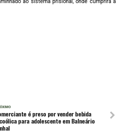
minhado ao sistema prisional, onde cumprirá a
ÓXIMO
omerciante é preso por vender bebida
coólica para adolescente em Balneário
nhal