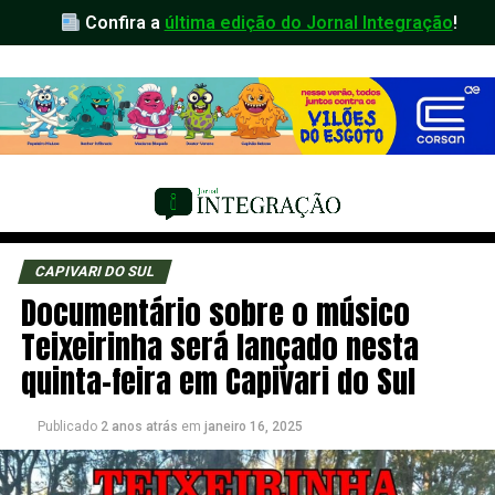
Confira a
última edição do Jornal Integração
!
CAPIVARI DO SUL
Documentário sobre o músico
Teixeirinha será lançado nesta
quinta-feira em Capivari do Sul
Publicado
2 anos atrás
em
janeiro 16, 2025