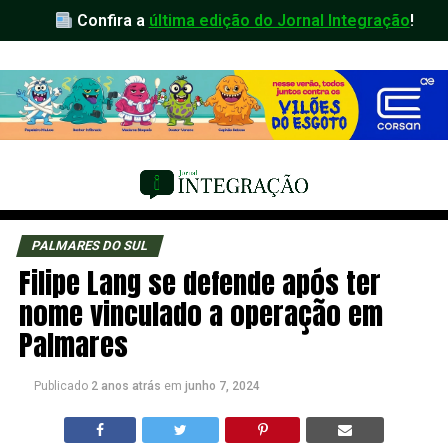
Confira a
última edição do Jornal Integração
!
PALMARES DO SUL
Filipe Lang se defende após ter
nome vinculado a operação em
Palmares
Publicado
2 anos atrás
em
junho 7, 2024