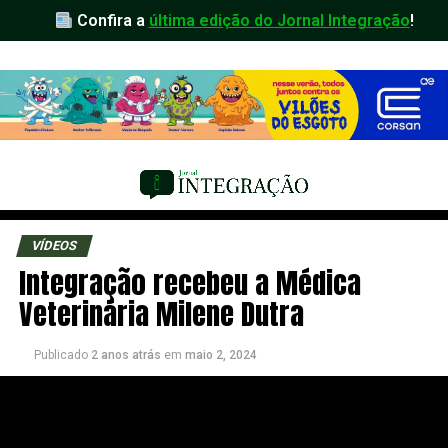
Confira a
última edição do Jornal Integração
!
VÍDEOS
Integração recebeu a Médica
Veterinária Milene Dutra
Publicado
2 anos atrás
em
maio 2, 2024