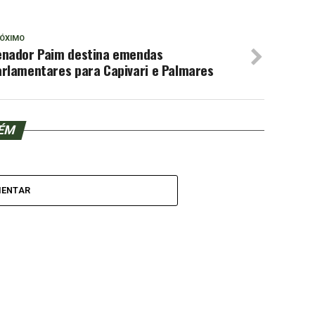
ÓXIMO
enador Paim destina emendas
arlamentares para Capivari e Palmares
BÉM
MENTAR