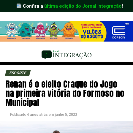
Confira a
última edição do Jornal Integração
!
ESPORTE
Renan é o eleito Craque do Jogo
na primeira vitória do Formoso no
Municipal
Publicado
4 anos atrás
em
junho 5, 2022