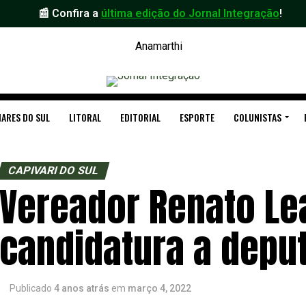
📰 Confira a
última edição do Jornal Integração
!
ARES DO SUL
LITORAL
EDITORIAL
ESPORTE
COLUNISTAS
CAPIVARI DO SUL
Vereador Renato Lea
candidatura a depu
Publicado
4 anos atrás
em
março 4, 2022