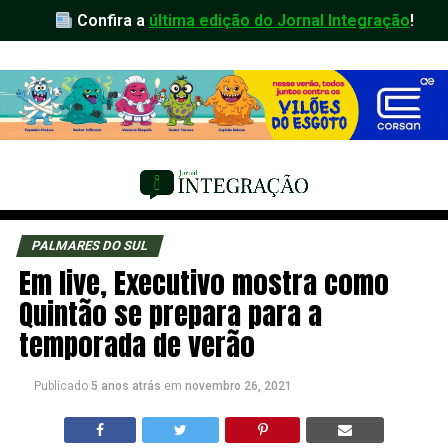
Confira a
última edição do Jornal Integração
!
PALMARES DO SUL
Em live, Executivo mostra como
Quintão se prepara para a
temporada de verão
Publicado
5 anos atrás
em
novembro 26, 2021