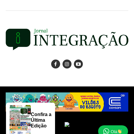
Confira a
Última
Edição
Olá