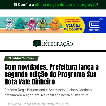
📰 Confira a
última edição do Jornal Integração
!
PALMARES DO SUL
Com novidades, Prefeitura lança a
segunda edição do Programa Sua
Nota Vale Dinheiro
Prefeito Regis Bauermann e Secretário Luciano Cardoso
detalharam a ação em live realizada nesta quinta-feira
Publicado
6 meses atrás
em
fevereiro 6, 2026