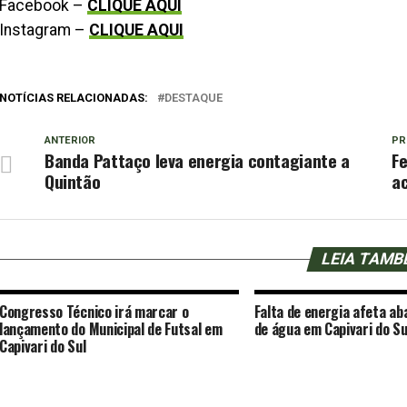
Facebook –
CLIQUE AQUI
Instagram –
CLIQUE AQUI
NOTÍCIAS RELACIONADAS:
DESTAQUE
ANTERIOR
PR
Banda Pattaço leva energia contagiante a
F
Quintão
a
LEIA TAM
Congresso Técnico irá marcar o
Falta de energia afeta a
lançamento do Municipal de Futsal em
de água em Capivari do Su
Capivari do Sul