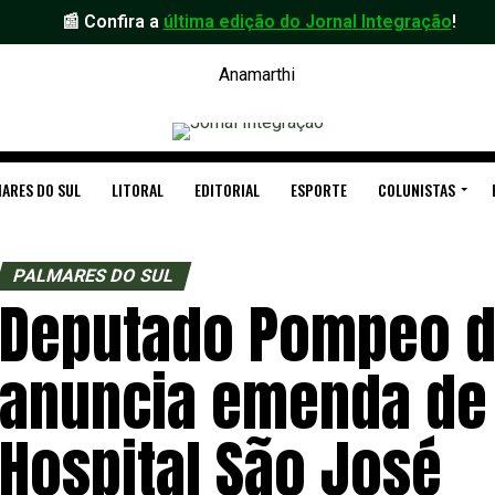
📰 Confira a
última edição do Jornal Integração
!
ARES DO SUL
LITORAL
EDITORIAL
ESPORTE
COLUNISTAS
PALMARES DO SUL
Deputado Pompeo d
anuncia emenda de 
Hospital São José