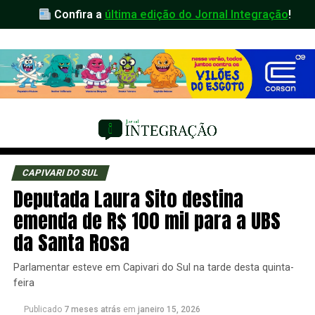
Confira a
última edição do Jornal Integração
!
CAPIVARI DO SUL
Deputada Laura Sito destina
emenda de R$ 100 mil para a UBS
da Santa Rosa
Parlamentar esteve em Capivari do Sul na tarde desta quinta-
feira
Publicado
7 meses atrás
em
janeiro 15, 2026