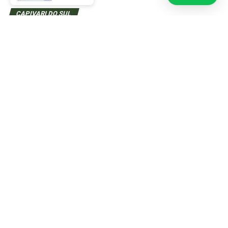
CAPIVARI DO SUL
Corsan conclui ampliação de rede
de abastecimento de água na Rua
Escócia
Obra possibilitará a ligação de até 15 moradias ao sistema de
água tratada
Publicado
4 semanas atrás
em
julho 10, 2026