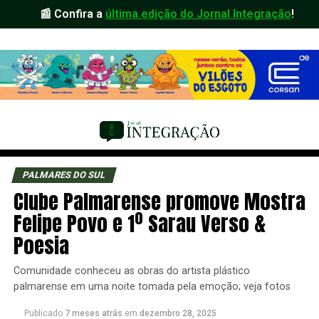
📰 Confira a
última edição do Jornal Integração
!
PALMARES DO SUL
Clube Palmarense promove Mostra
Felipe Povo e 1º Sarau Verso &
Poesia
Comunidade conheceu as obras do artista plástico
palmarense em uma noite tomada pela emoção; veja fotos
Publicado
7 meses atrás
em
dezembro 28, 2025