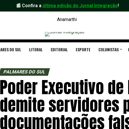
📰 Confira a
última edição do Jornal Integração
!
ARES DO SUL
LITORAL
EDITORIAL
ESPORTE
COLUNISTAS
PALMARES DO SUL
Poder Executivo de
demite servidores 
documentações fal