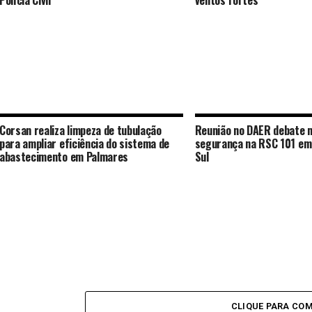
Polícia Civil
ventos fortes
Corsan realiza limpeza de tubulação
Reunião no DAER debate 
para ampliar eficiência do sistema de
segurança na RSC 101 em
abastecimento em Palmares
Sul
CLIQUE PARA CO