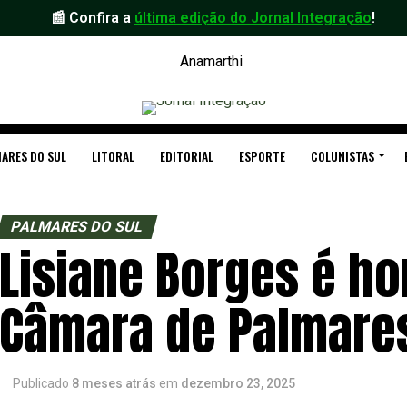
📰 Confira a
última edição do Jornal Integração
!
ARES DO SUL
LITORAL
EDITORIAL
ESPORTE
COLUNISTAS
PALMARES DO SUL
Lisiane Borges é h
Câmara de Palmares
Publicado
8 meses atrás
em
dezembro 23, 2025