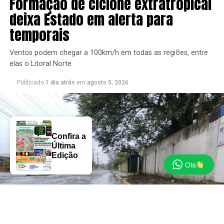
Formação de ciclone extratropical
deixa Estado em alerta para
temporais
Ventos podem chegar a 100km/h em todas as regiões, entre
elas o Litoral Norte
Publicado
1 dia atrás
em
agosto 5, 2026
Confira a
Última
Edição
Olá