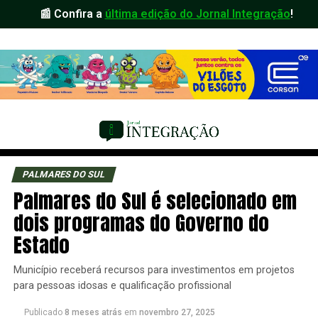
📰 Confira a
última edição do Jornal Integração
!
PALMARES DO SUL
Palmares do Sul é selecionado em
dois programas do Governo do
Estado
Município receberá recursos para investimentos em projetos
para pessoas idosas e qualificação profissional
Publicado
8 meses atrás
em
novembro 27, 2025