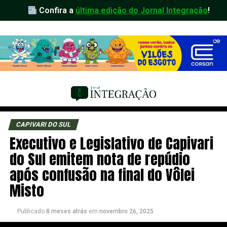
Confira a
última edição do Jornal Integração
!
CAPIVARI DO SUL
Executivo e Legislativo de Capivari
do Sul emitem nota de repúdio
após confusão na final do Vôlei
Misto
Publicado
8 meses atrás
em
novembro 26, 2025