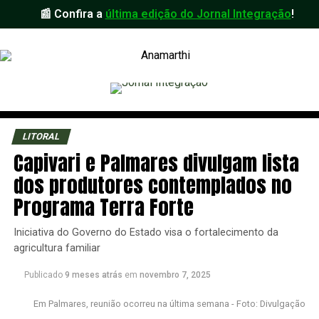
📰 Confira a
última edição do Jornal Integração
!
LITORAL
Capivari e Palmares divulgam lista
dos produtores contemplados no
Programa Terra Forte
Iniciativa do Governo do Estado visa o fortalecimento da
agricultura familiar
Publicado
9 meses atrás
em
novembro 7, 2025
Em Palmares, reunião ocorreu na última semana - Foto: Divulgação