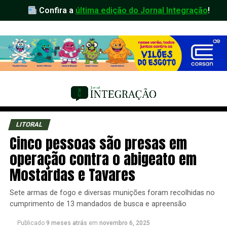
Confira a
última edição do Jornal Integração
!
LITORAL
Cinco pessoas são presas em
operação contra o abigeato em
Mostardas e Tavares
Sete armas de fogo e diversas munições foram recolhidas no
cumprimento de 13 mandados de busca e apreensão
Publicado
9 meses atrás
em
novembro 6, 2025