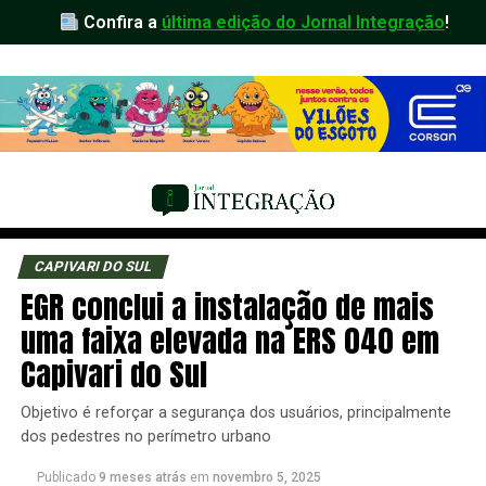
Confira a
última edição do Jornal Integração
!
CAPIVARI DO SUL
EGR conclui a instalação de mais
uma faixa elevada na ERS 040 em
Capivari do Sul
Objetivo é reforçar a segurança dos usuários, principalmente
dos pedestres no perímetro urbano
Publicado
9 meses atrás
em
novembro 5, 2025