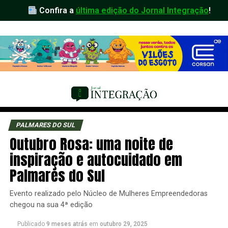
Confira a
última edição do Jornal Integração
!
PALMARES DO SUL
Outubro Rosa: uma noite de
inspiração e autocuidado em
Palmares do Sul
Evento realizado pelo Núcleo de Mulheres Empreendedoras
chegou na sua 4ª edição
Publicado
9 meses atrás
em
outubro 29, 2025