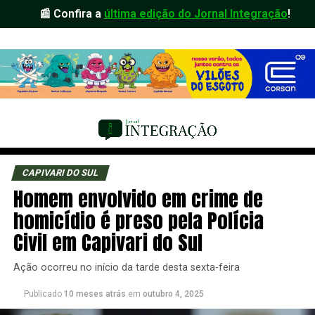
📰 Confira a
última edição do Jornal Integração
!
CAPIVARI DO SUL
Homem envolvido em crime de
homicídio é preso pela Polícia
Civil em Capivari do Sul
Ação ocorreu no início da tarde desta sexta-feira
Publicado
10 meses atrás
em
outubro 4, 2025