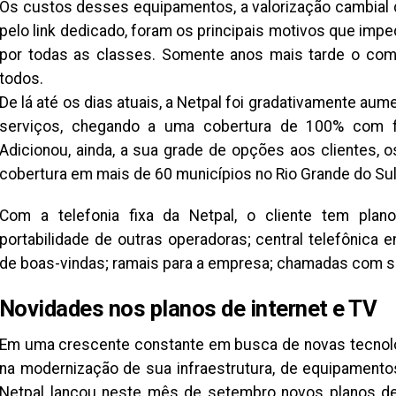
Os custos desses equipamentos, a valorização cambial d
pelo link dedicado, foram os principais motivos que im
por todas as classes. Somente anos mais tarde o comp
todos.
De lá até os dias atuais, a Netpal foi gradativamente au
serviços, chegando a uma cobertura de 100% com f
Adicionou, ainda, a sua grade de opções aos clientes, os
cobertura em mais de 60 municípios no Rio Grande do Sul
Com a telefonia fixa da Netpal, o cliente tem plan
portabilidade de outras operadoras; central telefôni
de boas-vindas; ramais para a empresa; chamadas com sig
Novidades nos planos de internet e TV
Em uma crescente constante em busca de novas tecnolo
na modernização de sua infraestrutura, de equipamentos,
Netpal lançou neste mês de setembro novos planos de i