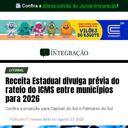
Confira a
última edição do Jornal Integração
!
LITORAL
Receita Estadual divulga prévia do
rateio do ICMS entre municípios
para 2026
Confira a projeção para Capivari do Sul e Palmares do Sul
Publicado
11 meses atrás
em
agosto 27, 2025