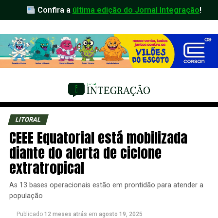
Confira a
última edição do Jornal Integração
!
LITORAL
CEEE Equatorial está mobilizada
diante do alerta de ciclone
extratropical
As 13 bases operacionais estão em prontidão para atender a
população
Publicado
12 meses atrás
em
agosto 19, 2025