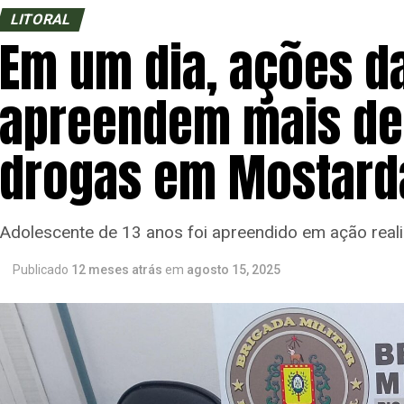
LITORAL
Em um dia, ações da
apreendem mais de
drogas em Mostard
Adolescente de 13 anos foi apreendido em ação reali
Publicado
12 meses atrás
em
agosto 15, 2025