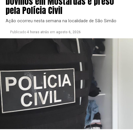
bovinos em Mostardas é preso
pela Polícia Civil
Ação ocorreu nesta semana na localidade de São Simão
Publicado
4 horas atrás
em
agosto 6, 2026