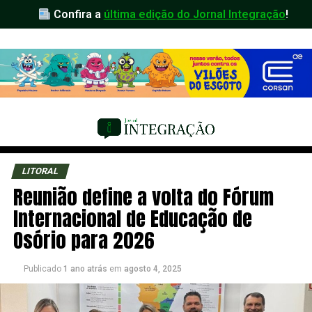
Confira a
última edição do Jornal Integração
!
LITORAL
Reunião define a volta do Fórum
Internacional de Educação de
Osório para 2026
Publicado
1 ano atrás
em
agosto 4, 2025