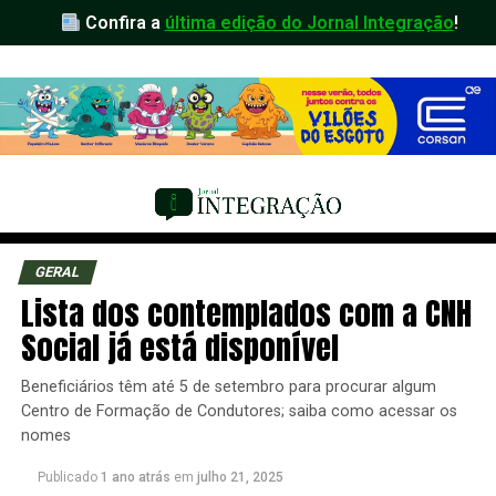
Confira a
última edição do Jornal Integração
!
GERAL
Lista dos contemplados com a CNH
Social já está disponível
Beneficiários têm até 5 de setembro para procurar algum
Centro de Formação de Condutores; saiba como acessar os
nomes
Publicado
1 ano atrás
em
julho 21, 2025