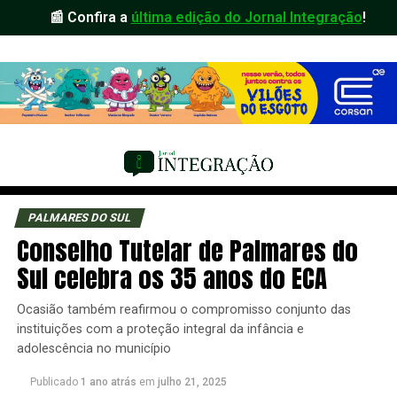
📰 Confira a
última edição do Jornal Integração
!
PALMARES DO SUL
Conselho Tutelar de Palmares do
Sul celebra os 35 anos do ECA
Ocasião também reafirmou o compromisso conjunto das
instituições com a proteção integral da infância e
adolescência no município
Publicado
1 ano atrás
em
julho 21, 2025