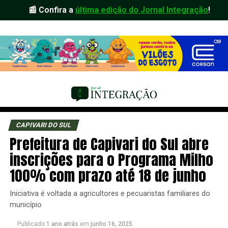
📰 Confira a
última edição do Jornal Integração
!
CAPIVARI DO SUL
Prefeitura de Capivari do Sul abre
inscrições para o Programa Milho
100% com prazo até 18 de junho
Iniciativa é voltada a agricultores e pecuaristas familiares do
município
Publicado
1 ano atrás
em
junho 16, 2025