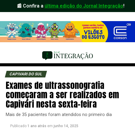
📰 Confira a
última edição do Jornal Integração
!
CAPIVARI DO SUL
Exames de ultrassonografia
começaram a ser realizados em
Capivari nesta sexta-feira
Mais de 35 pacientes foram atendidos no primeiro dia
Publicado
1 ano atrás
em
junho 14, 2025