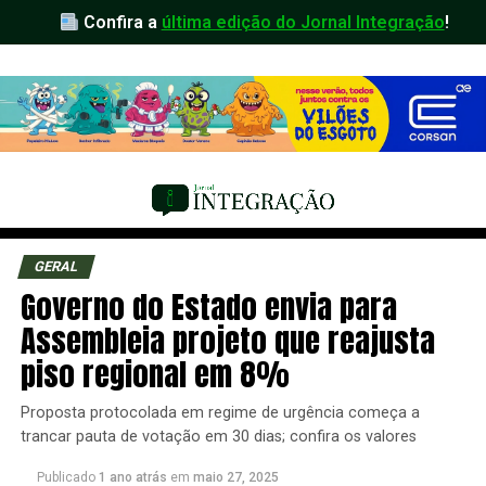
Confira a
última edição do Jornal Integração
!
GERAL
Governo do Estado envia para
Assembleia projeto que reajusta
piso regional em 8%
Proposta protocolada em regime de urgência começa a
trancar pauta de votação em 30 dias; confira os valores
Publicado
1 ano atrás
em
maio 27, 2025